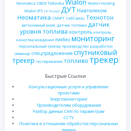
Wialon
Neomatica
OBDII
Teltonika
Wialon Hosting
ДУТ
Навтелеком
Wialon IPS
ГК Эскорт
Неоматика
Технотон
СМАРТ
СибСвязь
датчик
автономный маяк
датчик топлива
уровня топлива
контроль
контроль
мониторинг
ликбез
качества вождения
персональный трекер
производство
разработки
спутниковый
спецпредложение
семинар
трекер
трекер
топливо
тестирование
Быстрые Ссылки
Консультационные услуги и управление
проектами
Энергомониторинг
Производителям оборудования
Разбор данных CAN по параметрам
CCTV
Политика в отношении обработки персональных
данных