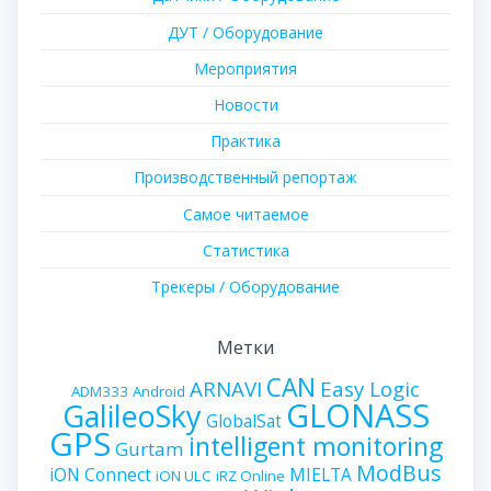
ДУТ / Оборудование
Мероприятия
Новости
Практика
Производственный репортаж
Самое читаемое
Статистика
Трекеры / Оборудование
Метки
CAN
ARNAVI
Easy Logic
ADM333
Android
GLONASS
GalileoSky
GlobalSat
GPS
intelligent monitoring
Gurtam
ModBus
iON Connect
MIELTA
iON ULC
iRZ Online