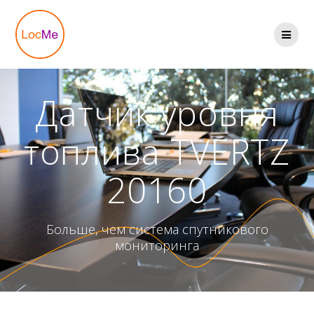
Перейти
к
содержимому
Датчик уровня
топлива TVERTZ
20160
Больше, чем система спутникового
мониторинга