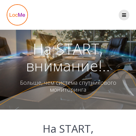
Перейти
к
содержимому
На START,
внимание!..
Больше, чем система спутникового
мониторинга
На START,