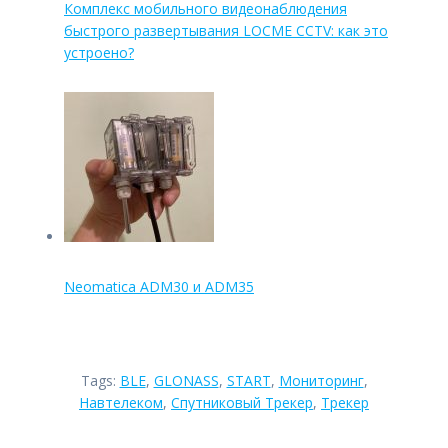
Комплекс мобильного видеонаблюдения
быстрого развертывания LOCME CCTV: как это
устроено?
Neomatica ADM30 и ADM35
Tags:
BLE
,
GLONASS
,
START
,
Мониторинг
,
Навтелеком
,
Спутниковый Трекер
,
Трекер