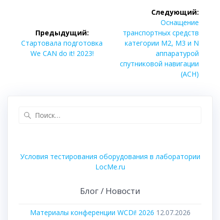
Навигация
Следующий:
по
Следующая
Оснащение
запись:
Предыдущий:
транспортных средств
записям
Предыдущая
Стартовала подготовка
категории М2, М3 и N
запись:
We CAN do it! 2023!
аппаратурой
спутниковой навигации
(АСН)
Найти:
Условия тестирования оборудования в лаборатории
LocMe.ru
Блог / Новости
Материалы конференции WCDi! 2026
12.07.2026