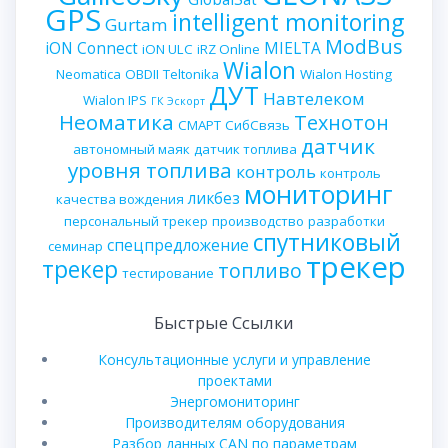
GPS
intelligent monitoring
Gurtam
ModBus
iON Connect
MIELTA
iON ULC
iRZ Online
Wialon
Neomatica
OBDII
Teltonika
Wialon Hosting
ДУТ
Навтелеком
Wialon IPS
ГК Эскорт
Неоматика
Технотон
СМАРТ
СибСвязь
датчик
автономный маяк
датчик топлива
уровня топлива
контроль
контроль
мониторинг
ликбез
качества вождения
персональный трекер
производство
разработки
спутниковый
спецпредложение
семинар
трекер
трекер
топливо
тестирование
Быстрые Ссылки
Консультационные услуги и управление
проектами
Энергомониторинг
Производителям оборудования
Разбор данных CAN по параметрам