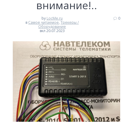
внимание!..
by
LocMe.ru
0
в
Самое читаемое
,
Трекеры /
Оборудование
вкл 20.07.2023