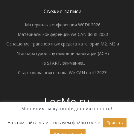
Свежие записи
Материалы конференции WCDi! 2026
Материалы конференции we CAN do it! 2023
Оснащение транспортных средств категории М2, М3 и
N аппаратурой спутниковой навигации (АСН)
На START, внимание!..
Стартовала подготовка We CAN do it! 2023!
LocMe.ru
Мы ценим вашу конфиденциальность!
© 2026 LocMe.ru. Создано с помощью WordPress и темы
Highlight Theme
На этом сайте мы используем файлы cookie
Принять
Узнать детали