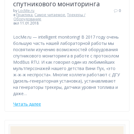
спутникового мониторинга
by
LocMe.ru
0
в
Практика
,
Самое читаемое
,
Трекеры /
Оборудование
вкл 11.01.2018
LocMe.ru — intelligent monitoring! В 2017 году очень
большую часть нашей лабораторной работы мы
посвятили изучению возможностей оборудования
спутникового мониторинга в работе с протоколом
ModBus RTU. И как говорил один из любимейших
мультперсонажей нашего детства Вини Пух, «это
ж-ж-ж неспроста». Многие коллеги работают с ДГУ
(дизель-генераторная установка), устанавливают
на генераторы трекеры, датчики уровня топлива и
даже…
Читать далее