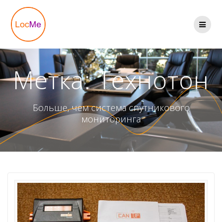
Перейти
к
содержимому
Метка:
Технотон
Больше, чем система спутникового
мониторинга