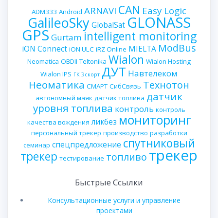
CAN
ARNAVI
Easy Logic
ADM333
Android
GLONASS
GalileoSky
GlobalSat
GPS
intelligent monitoring
Gurtam
ModBus
iON Connect
MIELTA
iON ULC
iRZ Online
Wialon
Neomatica
OBDII
Teltonika
Wialon Hosting
ДУТ
Навтелеком
Wialon IPS
ГК Эскорт
Неоматика
Технотон
СМАРТ
СибСвязь
датчик
автономный маяк
датчик топлива
уровня топлива
контроль
контроль
мониторинг
ликбез
качества вождения
персональный трекер
производство
разработки
спутниковый
спецпредложение
семинар
трекер
трекер
топливо
тестирование
Быстрые Ссылки
Консультационные услуги и управление
проектами