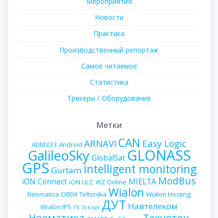
Мероприятия
Новости
Практика
Производственный репортаж
Самое читаемое
Статистика
Трекеры / Оборудование
Метки
CAN
ARNAVI
Easy Logic
ADM333
Android
GLONASS
GalileoSky
GlobalSat
GPS
intelligent monitoring
Gurtam
ModBus
iON Connect
MIELTA
iON ULC
iRZ Online
Wialon
Neomatica
OBDII
Teltonika
Wialon Hosting
ДУТ
Навтелеком
Wialon IPS
ГК Эскорт
Неоматика
Технотон