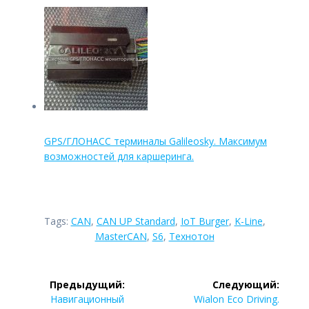
GPS/ГЛОНАСС терминалы Galileosky. Максимум
возможностей для каршеринга.
Tags:
CAN
,
CAN UP Standard
,
IoT Burger
,
K-Line
,
MasterCAN
,
S6
,
Технотон
Навигация
Предыдущий:
Следующий:
по
Предыдущая
Следующая
Навигационный
Wialon Eco Driving.