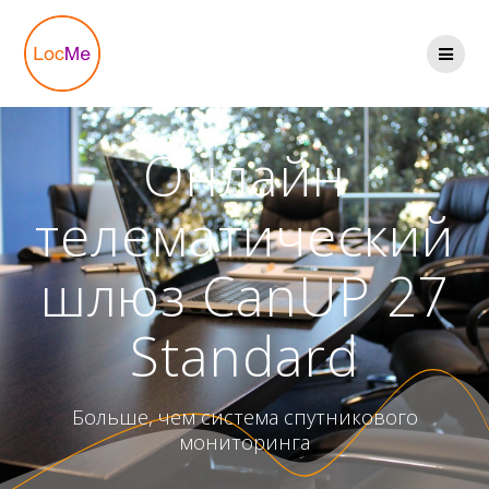
Перейти
к
содержимому
Онлайн
телематический
шлюз CanUP 27
Standard
Больше, чем система спутникового
мониторинга