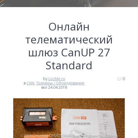
Онлайн
телематический
шлюз CanUP 27
Standard
by
LocMe.ru
0
в
CAN
,
Трекеры / Оборудование
вкл 24.04.2018