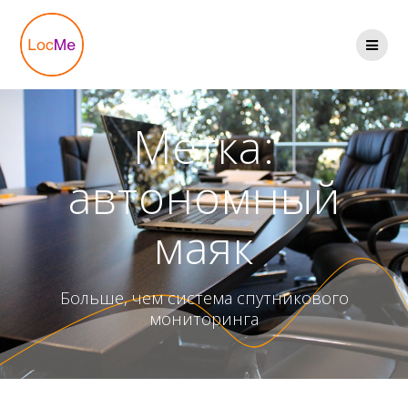
Перейти
к
содержимому
Метка:
автономный
маяк
Больше, чем система спутникового
мониторинга