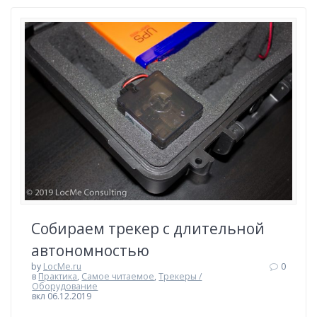
Собираем трекер с длительной
автономностью
by
LocMe.ru
0
в
Практика
,
Самое читаемое
,
Трекеры /
Оборудование
вкл 06.12.2019