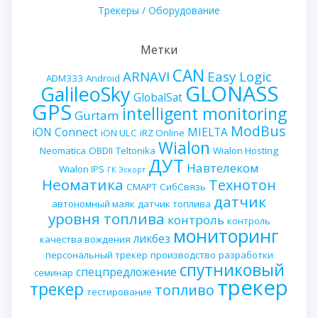
Трекеры / Оборудование
Метки
CAN
ARNAVI
Easy Logic
ADM333
Android
GLONASS
GalileoSky
GlobalSat
GPS
intelligent monitoring
Gurtam
ModBus
iON Connect
MIELTA
iON ULC
iRZ Online
Wialon
Neomatica
OBDII
Teltonika
Wialon Hosting
ДУТ
Навтелеком
Wialon IPS
ГК Эскорт
Неоматика
Технотон
СМАРТ
СибСвязь
датчик
автономный маяк
датчик топлива
уровня топлива
контроль
контроль
мониторинг
ликбез
качества вождения
персональный трекер
производство
разработки
спутниковый
спецпредложение
семинар
трекер
трекер
топливо
тестирование