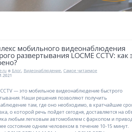
лекс мобильного видеонаблюдения
рого развертывания LOCME CCTV: как 
оено?
.ru
в
Блог
,
Видеонаблюдение
,
Самое читаемое
1.2021
CCTV — это мобильное видеонаблюдение быстрого
тывания. Наши решения позволяют получить
аблюдение там, где оно необходимо, в кратчайшие сро
вка, о которой речь пойдет сегодня, доставляется на об
ика любым легковым автомобилем с фаркопом и приво
чее состояние одним человеком в течение 10-15 минут.