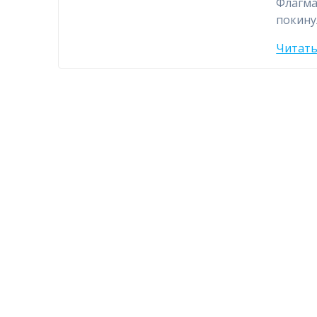
Флагма
покину
Читать