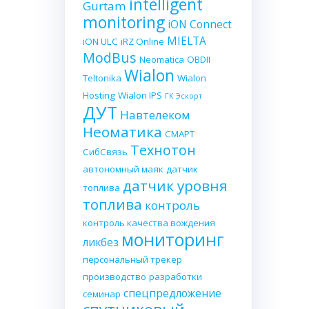
intelligent
Gurtam
monitoring
iON Connect
MIELTA
iON ULC
iRZ Online
ModBus
Neomatica
OBDII
Wialon
Teltonika
Wialon
Hosting
Wialon IPS
ГК Эскорт
ДУТ
Навтелеком
Неоматика
СМАРТ
Технотон
СибСвязь
автономный маяк
датчик
датчик уровня
топлива
топлива
контроль
контроль качества вождения
мониторинг
ликбез
персональный трекер
производство
разработки
спецпредложение
семинар