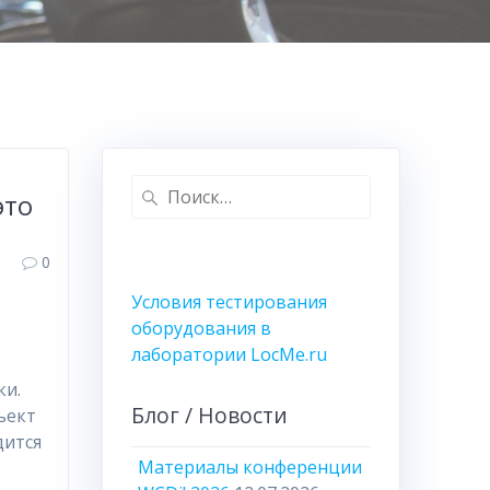
Найти:
это
0
Условия тестирования
оборудования в
лаборатории LocMe.ru
ки.
Блог / Новости
ъект
дится
Материалы конференции