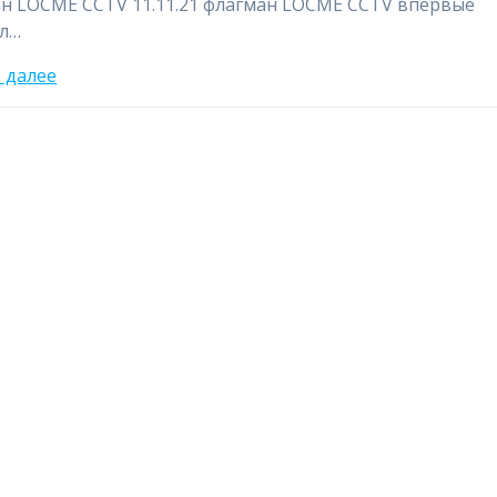
н LOCME CCTV 11.11.21 флагман LOCME CCTV впервые
л…
 далее