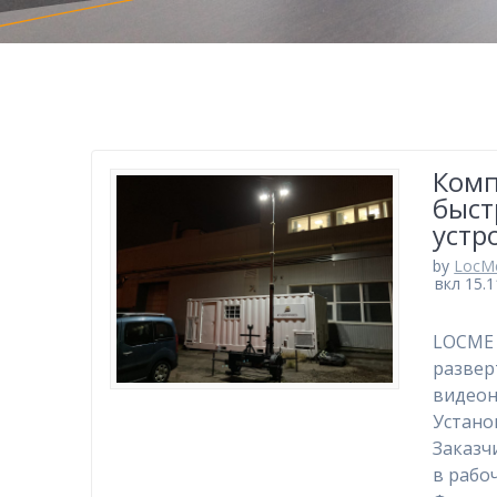
Комп
быст
устр
by
LocMe
вкл 15.1
LOCME 
развер
видеон
Устано
Заказч
в рабо