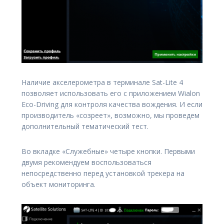
Наличие акселерометра в терминале Sat-Lite 4
позволяет использовать его с приложением Wialon
Eco-Driving для контроля качества вождения. И если
производитель «созреет», возможно, мы проведем
дополнительный тематический тест.
Во вкладке «Служебные» четыре кнопки. Первыми
двумя рекомендуем воспользоваться
непосредственно перед установкой трекера на
объект мониторинга.