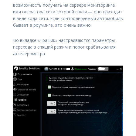
возможность получать на сервере мониторинга
имя оператора сети сотовой связи — оно приходит
в виде кода сети. Если контролируемый автомобиль
бывает в роуминге, это очень важно.
Во вкладке «Трафик» настраиваются параметры
перехода в спящий режим и порог срабатывания
акселерометра.