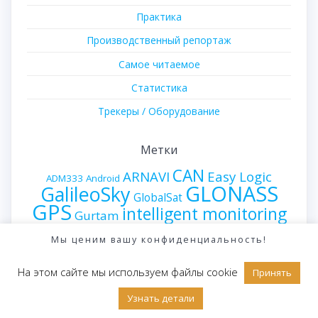
Практика
Производственный репортаж
Самое читаемое
Статистика
Трекеры / Оборудование
Метки
CAN
ARNAVI
Easy Logic
ADM333
Android
GLONASS
GalileoSky
GlobalSat
GPS
intelligent monitoring
Gurtam
ModBus
iON Connect
MIELTA
iON ULC
iRZ Online
Мы ценим вашу конфиденциальность!
Wialon
Neomatica
OBDII
Teltonika
Wialon Hosting
ДУТ
Навтелеком
Wialon IPS
На этом сайте мы используем файлы cookie
ГК Эскорт
Принять
Неоматика
Технотон
СМАРТ
СибСвязь
Узнать детали
датчик
автономный маяк
датчик топлива