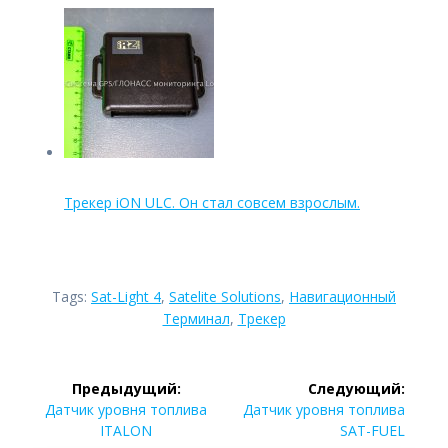
Трекер iON ULC. Он стал совсем взрослым.
Tags:
Sat-Light 4
,
Satelite Solutions
,
Навигационный
Терминал
,
Трекер
Навигация
Предыдущий:
Следующий:
по
Предыдущая
Следующая
Датчик уровня топлива
Датчик уровня топлива
запись:
запись:
ITALON
SAT-FUEL