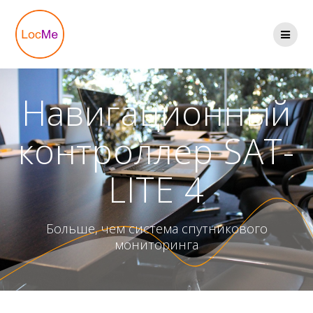
Перейти
к
содержимому
Навигационный
контроллер SAT-
LITE 4
Больше, чем система спутникового
мониторинга