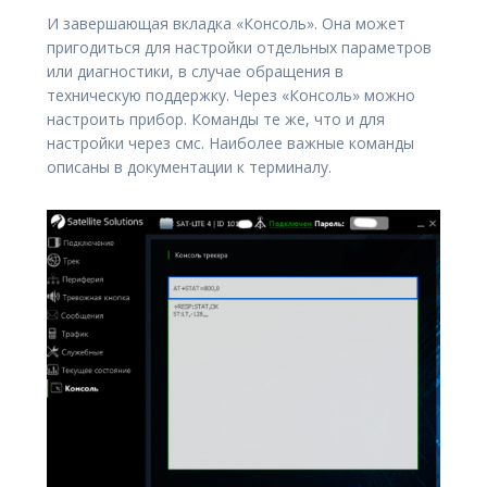
И завершающая вкладка «Консоль». Она может
пригодиться для настройки отдельных параметров
или диагностики, в случае обращения в
техническую поддержку. Через «Консоль» можно
настроить прибор. Команды те же, что и для
настройки через смс. Наиболее важные команды
описаны в документации к терминалу.