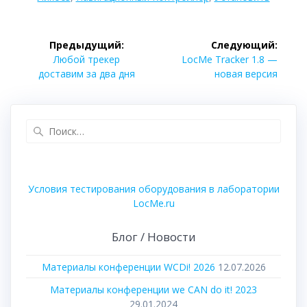
Навигация
Предыдущий:
Следующий:
по
Предыдущая
Следующая
Любой трекер
LocMe Tracker 1.8 —
запись:
запись:
доставим за два дня
новая версия
записям
Найти:
Условия тестирования оборудования в лаборатории
LocMe.ru
Блог / Новости
Материалы конференции WCDi! 2026
12.07.2026
Материалы конференции we CAN do it! 2023
29.01.2024