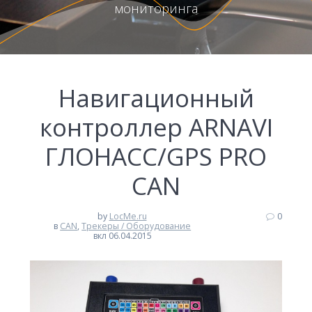
мониторинга
Навигационный
контроллер ARNAVI
ГЛОНАСС/GPS PRO
CAN
by
LocMe.ru
0
в
CAN
,
Трекеры / Оборудование
вкл 06.04.2015