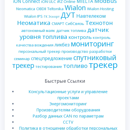
ModBus
iON Connect
MIELTA
iON ULC
iRZ Online
Wialon
Neomatica
OBDII
Teltonika
Wialon Hosting
ДУТ
Навтелеком
Wialon IPS
ГК Эскорт
Неоматика
Технотон
СМАРТ
СибСвязь
датчик
автономный маяк
датчик топлива
уровня топлива
контроль
контроль
мониторинг
ликбез
качества вождения
персональный трекер
производство
разработки
спутниковый
спецпредложение
семинар
трекер
трекер
топливо
тестирование
Быстрые Ссылки
Консультационные услуги и управление
проектами
Энергомониторинг
Производителям оборудования
Разбор данных CAN по параметрам
CCTV
Политика в отношении обработки персональных