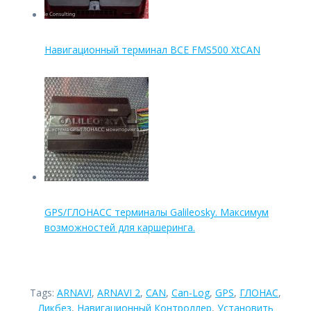
Навигационный терминал BCE FMS500 XtCAN
GPS/ГЛОНАСС терминалы Galileosky. Максимум
возможностей для каршеринга.
Tags:
ARNAVI
,
ARNAVI 2
,
CAN
,
Can-Log
,
GPS
,
ГЛОНАС
,
Ликбез
,
Навигационный Контроллер
,
Установить