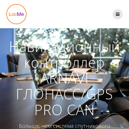
Перейти
к
содержимому
Навигационный
контроллер
ARNAVI
ГЛОНАСС/GPS
PRO CAN
Больше, чем система спутникового