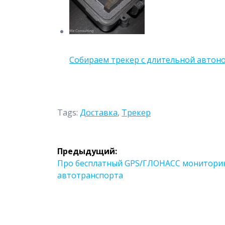
Собираем трекер с длительной авто
Tags:
Доставка
,
Трекер
Навигация
Предыдущий:
по
Предыдущая
Про бесплатный GPS/ГЛОНАСС монитори
запись:
автотранспорта
записям