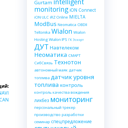
intelligent
Gurtam
monitoring
iON Connect
MIELTA
iON ULC
iRZ Online
ModBus
Neomatica
OBDII
Wialon
Teltonika
Wialon
Hosting
Wialon IPS
ГК Эскорт
ДУТ
Навтелеком
Неоматика
СМАРТ
Технотон
СибСвязь
автономный маяк
датчик
датчик уровня
топлива
топлива
контроль
ий:
контроль качества вождения
NAVI
мониторинг
 CAN
ликбез
персональный трекер
производство
разработки
спецпредложение
семинар