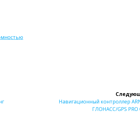
номностью
Следующ
Следующая
нг
Навигационный контроллер AR
запись:
ГЛОНАСС/GPS PRO