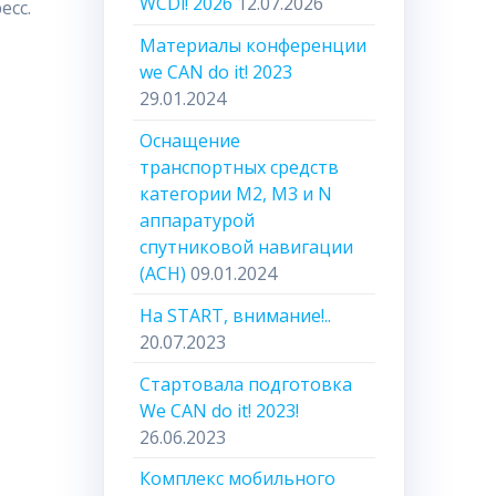
WCDi! 2026
12.07.2026
есс.
Материалы конференции
we CAN do it! 2023
29.01.2024
Оснащение
транспортных средств
категории М2, М3 и N
аппаратурой
спутниковой навигации
(АСН)
09.01.2024
На START, внимание!..
20.07.2023
Стартовала подготовка
We CAN do it! 2023!
26.06.2023
Комплекс мобильного