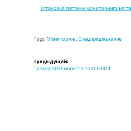
Установка системы мониторинга на п
Tags:
Мониторинг
,
Спецпредложение
Навигация
Предыдущий:
по
Предыдущая
Трекер iON Connect в порт OBDII
запись:
записям