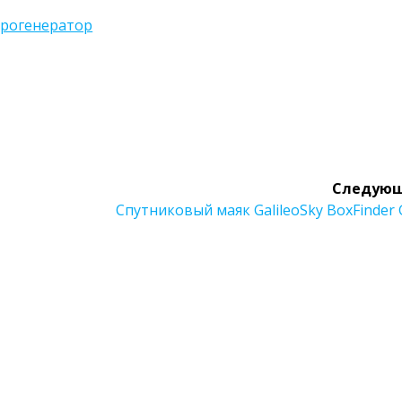
арогенератор
Следующ
Следующая
Спутниковый маяк GalileoSky BoxFinder
запись: