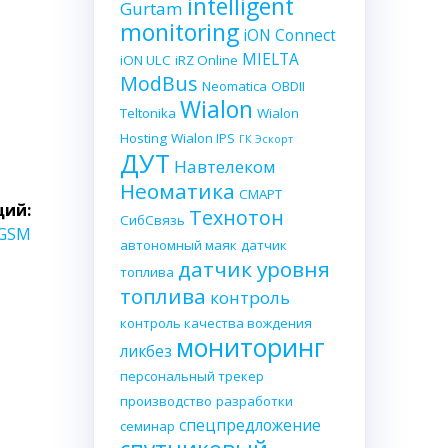
intelligent
Gurtam
monitoring
iON Connect
MIELTA
iON ULC
iRZ Online
ModBus
Neomatica
OBDII
Wialon
Teltonika
Wialon
Hosting
Wialon IPS
ГК Эскорт
ДУТ
Навтелеком
Неоматика
СМАРТ
ий:
Технотон
СибСвязь
 GSM
автономный маяк
датчик
датчик уровня
топлива
топлива
контроль
контроль качества вождения
мониторинг
ликбез
персональный трекер
производство
разработки
спецпредложение
семинар