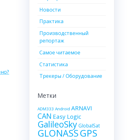
Новости
Практика
Производственный
репортаж
Самое читаемое
Статистика
ено?
Трекеры / Оборудование
Метки
ARNAVI
ADM333
Android
CAN
Easy Logic
GalileoSky
GlobalSat
GLONASS
GPS