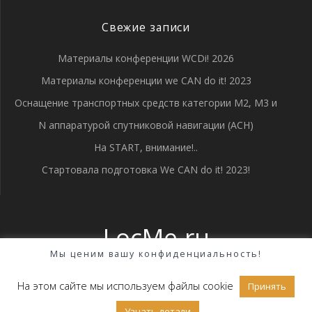
Свежие записи
Материалы конференции WCDi! 2026
Материалы конференции we CAN do it! 2023
Оснащение транспортных средств категории М2, М3 и
N аппаратурой спутниковой навигации (АСН)
На START, внимание!..
Стартовала подготовка We CAN do it! 2023!
LocMe.ru
Мы ценим вашу конфиденциальность!
© 2026 LocMe.ru. Создано с помощью WordPress и темы
Highlight Theme
На этом сайте мы используем файлы cookie
Принять
Узнать детали