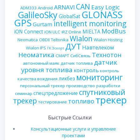
CAN
ARNAVI
Easy Logic
ADM333
Android
GLONASS
GalileoSky
GlobalSat
GPS
intelligent monitoring
Gurtam
ModBus
iON Connect
MIELTA
iON ULC
iRZ Online
Wialon
Neomatica
OBDII
Teltonika
Wialon Hosting
ДУТ
Навтелеком
Wialon IPS
ГК Эскорт
Неоматика
Технотон
СМАРТ
СибСвязь
датчик
автономный маяк
датчик топлива
уровня топлива
контроль
контроль
мониторинг
ликбез
качества вождения
персональный трекер
производство
разработки
спутниковый
спецпредложение
семинар
трекер
трекер
топливо
тестирование
Быстрые Ссылки
Консультационные услуги и управление
проектами