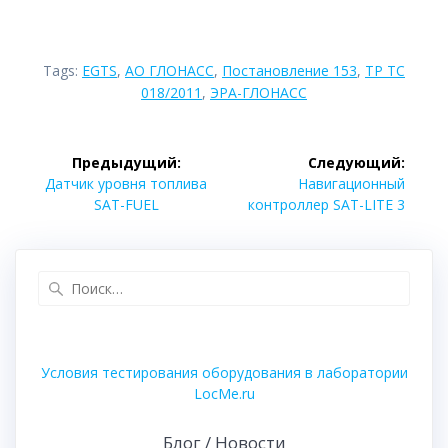
Tags:
EGTS
,
АО ГЛОНАСС
,
Постановление 153
,
ТР ТС
018/2011
,
ЭРА-ГЛОНАСС
Навигация
Предыдущий:
Следующий:
по
Предыдущая
Следующая
Датчик уровня топлива
Навигационный
запись:
запись:
SAT-FUEL
контроллер SAT-LITE 3
записям
Найти:
Условия тестирования оборудования в лаборатории
LocMe.ru
Блог / Новости