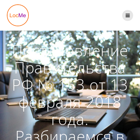
Перейти
к
содержимому
Постановление
Правительства
РФ № 153 от 13
февраля 2018
года.
Разбираемся в