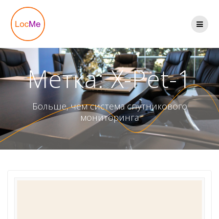
Перейти
к
содержимому
Метка:
X-Pet-1
Больше, чем система спутникового
мониторинга