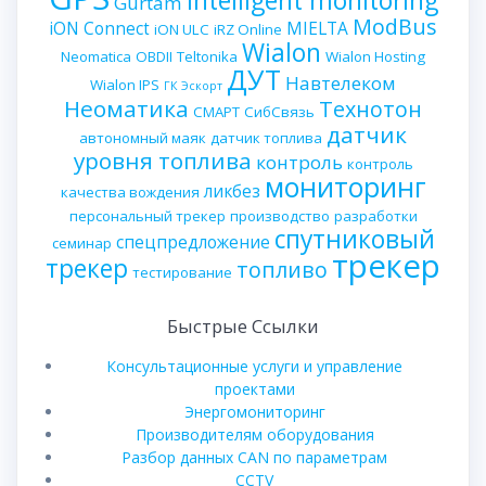
intelligent monitoring
Gurtam
ModBus
iON Connect
MIELTA
iON ULC
iRZ Online
Wialon
Neomatica
OBDII
Teltonika
Wialon Hosting
ДУТ
Навтелеком
Wialon IPS
ГК Эскорт
Неоматика
Технотон
СМАРТ
СибСвязь
датчик
автономный маяк
датчик топлива
уровня топлива
контроль
контроль
мониторинг
ликбез
качества вождения
персональный трекер
производство
разработки
спутниковый
спецпредложение
семинар
трекер
трекер
топливо
тестирование
Быстрые Ссылки
Консультационные услуги и управление
проектами
Энергомониторинг
Производителям оборудования
Разбор данных CAN по параметрам
CCTV