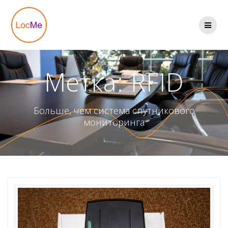
Перейти
к
содержимому
Метка:
RFID
Больше, чем система спутникового
мониторинга