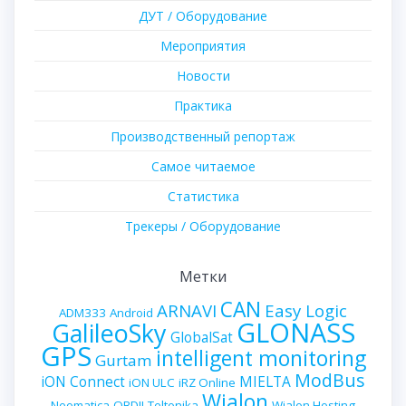
ДУТ / Оборудование
Мероприятия
Новости
Практика
Производственный репортаж
Самое читаемое
Статистика
Трекеры / Оборудование
Метки
CAN
ARNAVI
Easy Logic
ADM333
Android
GLONASS
GalileoSky
GlobalSat
GPS
intelligent monitoring
Gurtam
ModBus
iON Connect
MIELTA
iON ULC
iRZ Online
Wialon
Neomatica
OBDII
Teltonika
Wialon Hosting