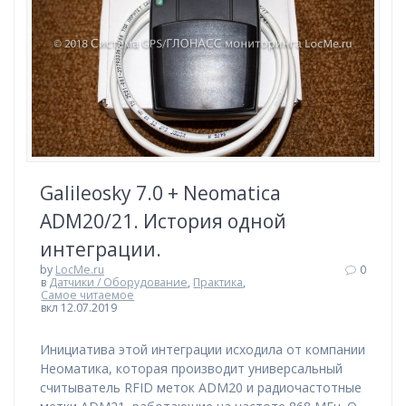
Galileosky 7.0 + Neomatica
ADM20/21. История одной
интеграции.
by
LocMe.ru
0
в
Датчики / Оборудование
,
Практика
,
Самое читаемое
вкл 12.07.2019
Инициатива этой интеграции исходила от компании
Неоматика, которая производит универсальный
считыватель RFID меток ADM20 и радиочастотные