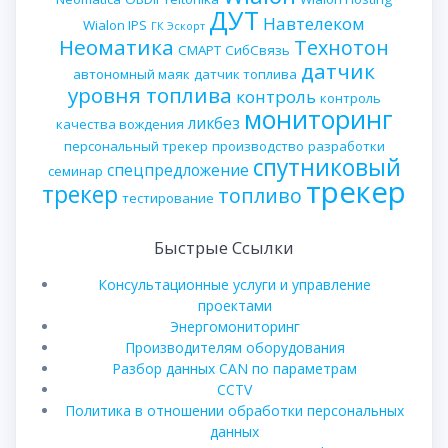
ДУТ
Навтелеком
Wialon IPS
ГК Эскорт
Неоматика
Технотон
СМАРТ
СибСвязь
датчик
автономный маяк
датчик топлива
уровня топлива
контроль
контроль
мониторинг
ликбез
качества вождения
персональный трекер
производство
разработки
спутниковый
спецпредложение
семинар
трекер
трекер
топливо
тестирование
Быстрые Ссылки
Консультационные услуги и управление
проектами
Энергомониторинг
Производителям оборудования
Разбор данных CAN по параметрам
CCTV
Политика в отношении обработки персональных
данных