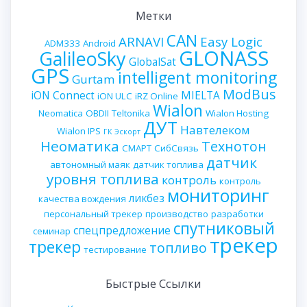
Метки
CAN
ARNAVI
Easy Logic
ADM333
Android
GLONASS
GalileoSky
GlobalSat
GPS
intelligent monitoring
Gurtam
ModBus
iON Connect
MIELTA
iON ULC
iRZ Online
Wialon
Neomatica
OBDII
Teltonika
Wialon Hosting
ДУТ
Навтелеком
Wialon IPS
ГК Эскорт
Неоматика
Технотон
СМАРТ
СибСвязь
датчик
автономный маяк
датчик топлива
уровня топлива
контроль
контроль
мониторинг
ликбез
качества вождения
персональный трекер
производство
разработки
спутниковый
спецпредложение
семинар
трекер
трекер
топливо
тестирование
Быстрые Ссылки