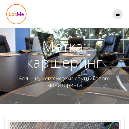
Перейти
к
содержимому
Метка:
каршеринг
Больше, чем система спутникового
мониторинга