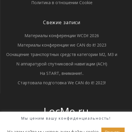
Политика в отношении Cookie
Свежие записи
Материалы конференции WCDi! 2026
Материалы конференции we CAN do it! 2023
Оснащение транспортных средств категории М2, М3 и
N аппаратурой спутниковой навигации (АСН)
На START, внимание!..
Стартовала подготовка We CAN do it! 2023!
LocMe.ru
Мы ценим вашу конфиденциальность!
© 2026 LocMe.ru. Создано с помощью WordPress и темы
Highlight Theme
На этом сайте мы используем файлы cookie