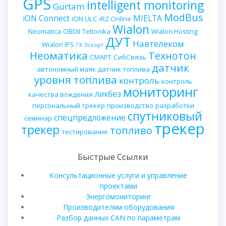
GPS
intelligent monitoring
Gurtam
ModBus
iON Connect
MIELTA
iON ULC
iRZ Online
Wialon
Neomatica
OBDII
Teltonika
Wialon Hosting
ДУТ
Навтелеком
Wialon IPS
ГК Эскорт
Неоматика
Технотон
СМАРТ
СибСвязь
датчик
автономный маяк
датчик топлива
уровня топлива
контроль
контроль
мониторинг
ликбез
качества вождения
персональный трекер
производство
разработки
спутниковый
спецпредложение
семинар
трекер
трекер
топливо
тестирование
Быстрые Ссылки
Консультационные услуги и управление
проектами
Энергомониторинг
Производителям оборудования
Разбор данных CAN по параметрам