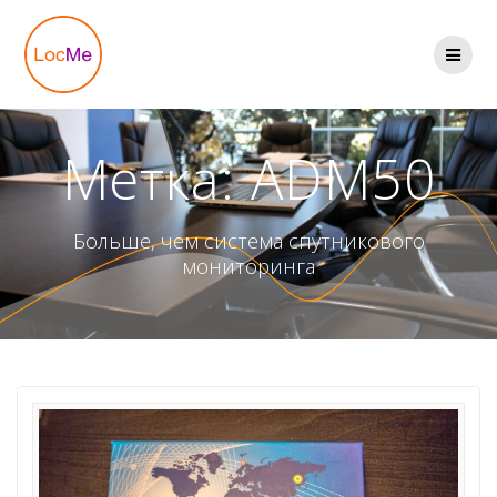
Перейти
к
содержимому
Метка:
ADM50
Больше, чем система спутникового
мониторинга