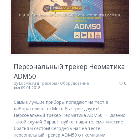
Персональный трекер Неоматика
ADM50
by
LocMe.ru
в
Трекеры / Оборудование
0
вкл 09.01.2018
Самые лучшие приборы попадают на тест в
лабораторию LocMe.ru быстрее других!
Персональный трекер Неоматика ADM50 — именно
такой случай. Здравствуйте, наши телематические
братья и сестры! Сегодня у нас на тесте
персональный трекер ADM50 от компании