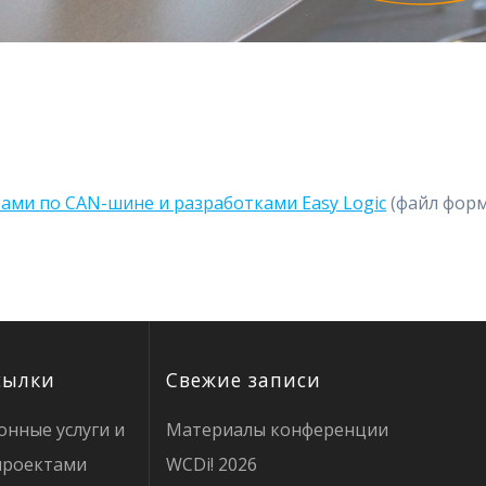
тами по CAN-шине и разработками Easy Logic
(файл форма
сылки
Свежие записи
онные услуги и
Материалы конференции
проектами
WCDi! 2026